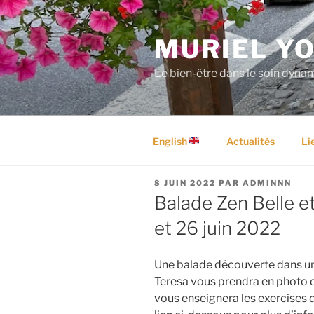
Aller
au
MURIEL YO
contenu
principal
Le bien-être dans le soin dyna
English
Actualités
Li
PUBLIÉ
8 JUIN 2022
PAR
ADMINNN
LE
Balade Zen Belle e
et 26 juin 2022
Une balade découverte dans un 
Teresa vous prendra en photo d
vous enseignera les exercises d