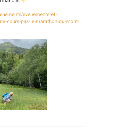
formations
venements/evenements-et-
e-ne-cours-pas-le-marathon-du-mont-