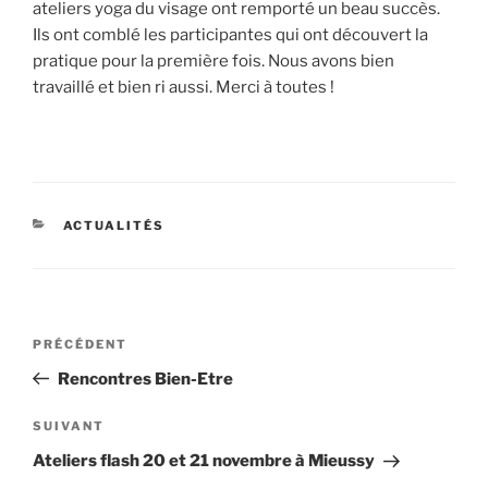
ateliers yoga du visage ont remporté un beau succès.
Ils ont comblé les participantes qui ont découvert la
pratique pour la première fois. Nous avons bien
travaillé et bien ri aussi. Merci à toutes !
CATÉGORIES
ACTUALITÉS
Navigation
Article
PRÉCÉDENT
de
précédent
Rencontres Bien-Etre
l’article
Article
SUIVANT
suivant
Ateliers flash 20 et 21 novembre à Mieussy