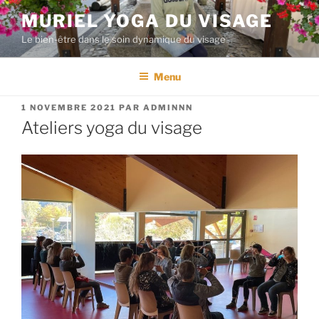
Aller
MURIEL YOGA DU VISAGE
au
Le bien-être dans le soin dynamique du visage
contenu
principal
Menu
PUBLIÉ
1 NOVEMBRE 2021
PAR
ADMINNN
LE
Ateliers yoga du visage